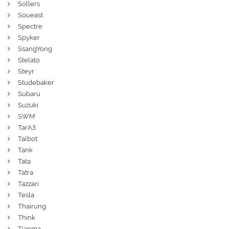
Sollers
Soueast
Spectre
Spyker
SsangYong
Stelato
Steyr
Studebaker
Subaru
Suzuki
SWM
ТагАЗ
Talbot
Tank
Tata
Tatra
Tazzari
Tesla
Thairung
Think
Tianma