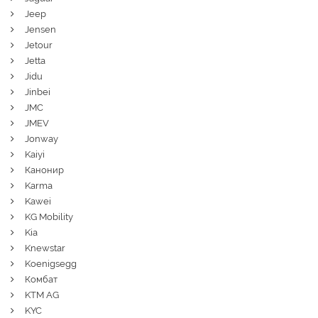
Jeep
Jensen
Jetour
Jetta
Jidu
Jinbei
JMC
JMEV
Jonway
Kaiyi
Канонир
Karma
Kawei
KG Mobility
Kia
Knewstar
Koenigsegg
Комбат
KTM AG
KYC