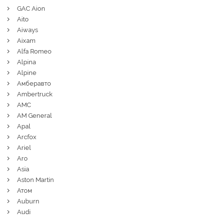
GAC Aion
Aito
Aiways
Aixam
Alfa Romeo
Alpina
Alpine
Амберавто
Ambertruck
AMC
AM General
Apal
Arcfox
Ariel
Aro
Asia
Aston Martin
Атом
Auburn
Audi