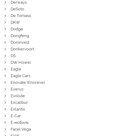
Derways
DeSoto
De Tomaso
DKW
Dodge
Dongfeng
Doninvest
Donkervoort
DS
DW Hower
Eagle
Eagle Cars
Enovate (Enoreve)
Everus
Evolute
Excalibur
Exlantix
E-Car
Ё-мобиль
Facel Vega
FAW