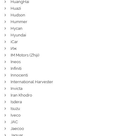
HuangHai
Huazi
Hudson
Hummer
Hycan
Hyundai
iCar
Иж
IM Motors (Zhiji)
Ineos
Infiniti
Innocenti
International Harvester
Invicta
Iran Khodro
Isdera
Isuzu
Iveco
JAC
Jaecoo
Jaguar